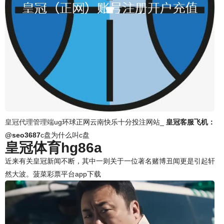
皇冠代理管理端
ug环球正网云南快乐十分投注网站_
皇冠客服飞机：
@seo3687
c盘为什么叫c盘
皇冠体育hg86a
近来有关皇冠新闻不断，其中一则关于一位著名赌博丑闻更是引起轩
然大波。菠菜彩票平台app下载