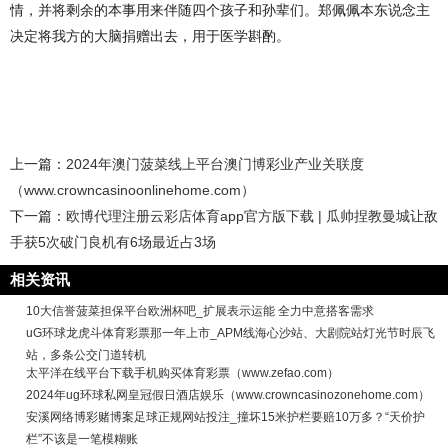
情，并将剩余的本事用来伴随四个孩子和孙辈们。郑佩佩本东说念主
决定将我方的大脑捐赠出去，用于医学斟酌。
上一篇：
2024年澳门菠菜线上平台澳门博彩业产业关联度
（www.crowncasinoonlinehome.com）
下一篇：
欧博代理注册云彩店体育app官方版下载 | 瓜帅捏教曼城让敌
手获5次破门良机有6场最近占3场
相关资讯
10大信誉菠菜担保平台欧洲杯吧_扩展表示运能 全力中意搭客需求
uG环球龙虎斗体育彩票那一年上市_APM线海心沙站、大剧院站灯光节时辰飞
站，多条公交门道转机
太平洋在线平台下载手机购买体育彩票（www.zefao.com）
2024年ug环球私网皇冠假日酒店娱乐（www.crowncasinozonehome.com）
安溪网络博彩赌博案足球正规网站投注_撞坏15米护栏要赔10万多？“天价护
栏”不该是一笔模糊账