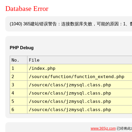
Database Error
(1040) 365建站错误警告：连接数据库失败，可能的原因：1、数
PHP Debug
No.
File
1
/index.php
2
/source/function/function_extend.php
3
/source/class/jzmysql.class.php
4
/source/class/jzmysql.class.php
5
/source/class/jzmysql.class.php
6
/source/class/jzmysql.class.php
www.365jz.com
已经将此