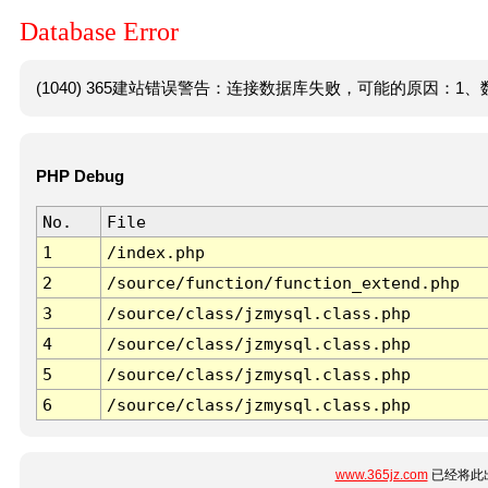
Database Error
(1040) 365建站错误警告：连接数据库失败，可能的原因：1、数
PHP Debug
No.
File
1
/index.php
2
/source/function/function_extend.php
3
/source/class/jzmysql.class.php
4
/source/class/jzmysql.class.php
5
/source/class/jzmysql.class.php
6
/source/class/jzmysql.class.php
www.365jz.com
已经将此