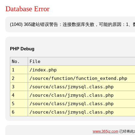
Database Error
(1040) 365建站错误警告：连接数据库失败，可能的原因：1、数
PHP Debug
No.
File
1
/index.php
2
/source/function/function_extend.php
3
/source/class/jzmysql.class.php
4
/source/class/jzmysql.class.php
5
/source/class/jzmysql.class.php
6
/source/class/jzmysql.class.php
www.365jz.com
已经将此