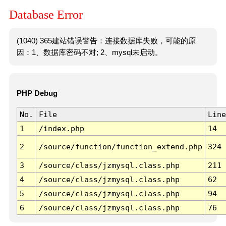
Database Error
(1040) 365建站错误警告：连接数据库失败，可能的原
因：1、数据库密码不对; 2、mysql未启动。
PHP Debug
No.
File
Line
1
/index.php
14
2
/source/function/function_extend.php
324
3
/source/class/jzmysql.class.php
211
4
/source/class/jzmysql.class.php
62
5
/source/class/jzmysql.class.php
94
6
/source/class/jzmysql.class.php
76