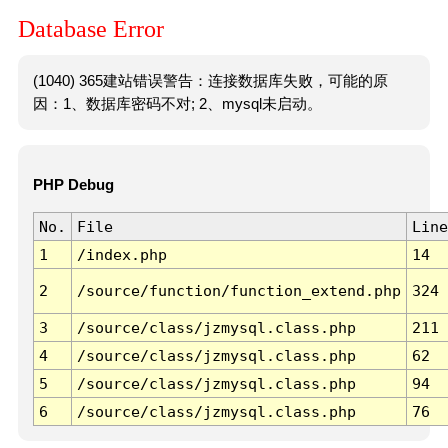
Database Error
(1040) 365建站错误警告：连接数据库失败，可能的原
因：1、数据库密码不对; 2、mysql未启动。
PHP Debug
No.
File
Line
1
/index.php
14
2
/source/function/function_extend.php
324
3
/source/class/jzmysql.class.php
211
4
/source/class/jzmysql.class.php
62
5
/source/class/jzmysql.class.php
94
6
/source/class/jzmysql.class.php
76