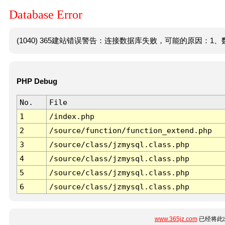
Database Error
(1040) 365建站错误警告：连接数据库失败，可能的原因：1、数
PHP Debug
No.
File
1
/index.php
2
/source/function/function_extend.php
3
/source/class/jzmysql.class.php
4
/source/class/jzmysql.class.php
5
/source/class/jzmysql.class.php
6
/source/class/jzmysql.class.php
www.365jz.com
已经将此