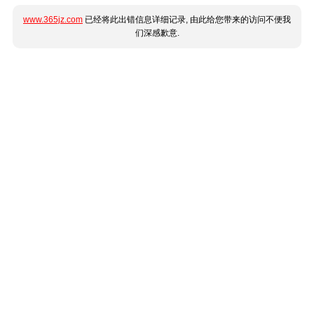
www.365jz.com
已经将此出错信息详细记录, 由此给您带来的访问不便我
们深感歉意.