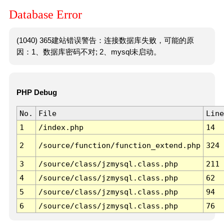
Database Error
(1040) 365建站错误警告：连接数据库失败，可能的原
因：1、数据库密码不对; 2、mysql未启动。
PHP Debug
No.
File
Line
1
/index.php
14
2
/source/function/function_extend.php
324
3
/source/class/jzmysql.class.php
211
4
/source/class/jzmysql.class.php
62
5
/source/class/jzmysql.class.php
94
6
/source/class/jzmysql.class.php
76