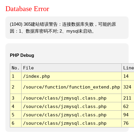
Database Error
(1040) 365建站错误警告：连接数据库失败，可能的原
因：1、数据库密码不对; 2、mysql未启动。
PHP Debug
No.
File
Line
1
/index.php
14
2
/source/function/function_extend.php
324
3
/source/class/jzmysql.class.php
211
4
/source/class/jzmysql.class.php
62
5
/source/class/jzmysql.class.php
94
6
/source/class/jzmysql.class.php
76