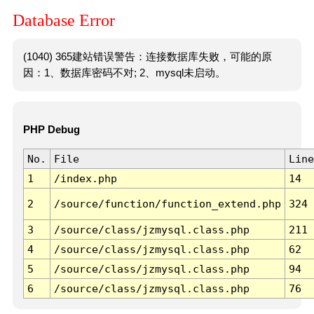
Database Error
(1040) 365建站错误警告：连接数据库失败，可能的原
因：1、数据库密码不对; 2、mysql未启动。
PHP Debug
No.
File
Line
1
/index.php
14
2
/source/function/function_extend.php
324
3
/source/class/jzmysql.class.php
211
4
/source/class/jzmysql.class.php
62
5
/source/class/jzmysql.class.php
94
6
/source/class/jzmysql.class.php
76