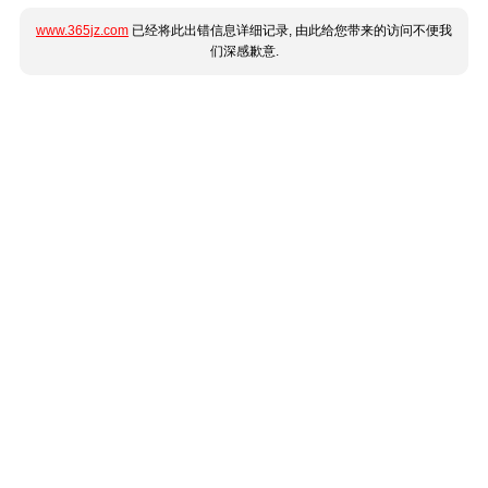
www.365jz.com
已经将此出错信息详细记录, 由此给您带来的访问不便我
们深感歉意.