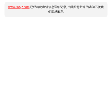
www.365jz.com
已经将此出错信息详细记录, 由此给您带来的访问不便我
们深感歉意.