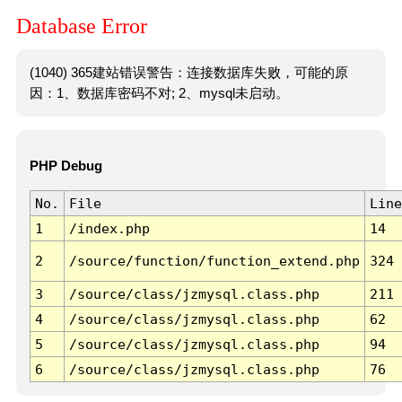
Database Error
(1040) 365建站错误警告：连接数据库失败，可能的原
因：1、数据库密码不对; 2、mysql未启动。
PHP Debug
No.
File
Line
1
/index.php
14
2
/source/function/function_extend.php
324
3
/source/class/jzmysql.class.php
211
4
/source/class/jzmysql.class.php
62
5
/source/class/jzmysql.class.php
94
6
/source/class/jzmysql.class.php
76