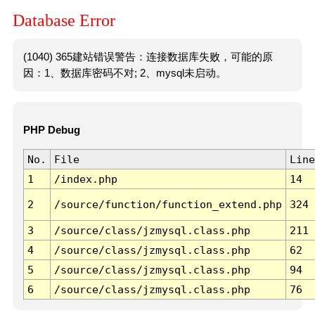
Database Error
(1040) 365建站错误警告：连接数据库失败，可能的原
因：1、数据库密码不对; 2、mysql未启动。
PHP Debug
No.
File
Line
1
/index.php
14
2
/source/function/function_extend.php
324
3
/source/class/jzmysql.class.php
211
4
/source/class/jzmysql.class.php
62
5
/source/class/jzmysql.class.php
94
6
/source/class/jzmysql.class.php
76