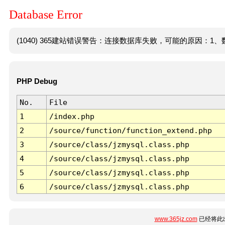
Database Error
(1040) 365建站错误警告：连接数据库失败，可能的原因：1、数
PHP Debug
No.
File
1
/index.php
2
/source/function/function_extend.php
3
/source/class/jzmysql.class.php
4
/source/class/jzmysql.class.php
5
/source/class/jzmysql.class.php
6
/source/class/jzmysql.class.php
www.365jz.com
已经将此