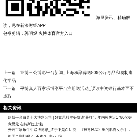
海量资讯、精确解
读，尽在新浪财经APP
包袱剪辑：郭明煜 火博体育官方入口
上一篇：
亚博三公博彩平台新闻_上海积聚葬送809公斤毒品和易制毒
化学品
下一篇：
平博真人百家乐博彩平台注册送活动_误读中资银行基本面不
成取
相关资讯
欧博平台白菜十大博彩公司 | 好意思股空头惨遭“暴打”：年内损失近1780亿好
意思元 在特斯拉上“栽
开云百家乐牛牛赌博博彩_终于不是白幼瘦！《扫毒风暴》里的肌肉女杀手，
把国产剧打醒了_不雅众_事业_徐