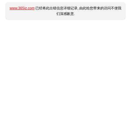
www.365jz.com
已经将此出错信息详细记录, 由此给您带来的访问不便我
们深感歉意.