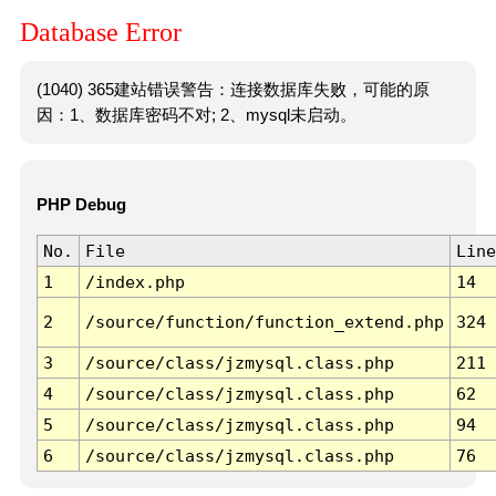
Database Error
(1040) 365建站错误警告：连接数据库失败，可能的原
因：1、数据库密码不对; 2、mysql未启动。
PHP Debug
No.
File
Line
1
/index.php
14
2
/source/function/function_extend.php
324
3
/source/class/jzmysql.class.php
211
4
/source/class/jzmysql.class.php
62
5
/source/class/jzmysql.class.php
94
6
/source/class/jzmysql.class.php
76