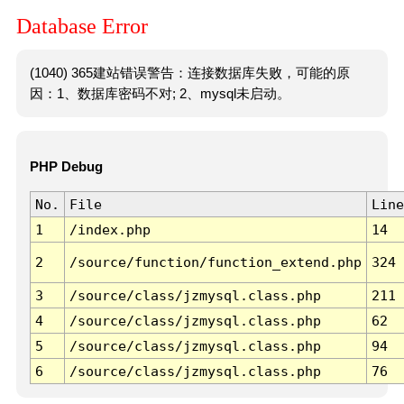
Database Error
(1040) 365建站错误警告：连接数据库失败，可能的原
因：1、数据库密码不对; 2、mysql未启动。
PHP Debug
No.
File
Line
1
/index.php
14
2
/source/function/function_extend.php
324
3
/source/class/jzmysql.class.php
211
4
/source/class/jzmysql.class.php
62
5
/source/class/jzmysql.class.php
94
6
/source/class/jzmysql.class.php
76