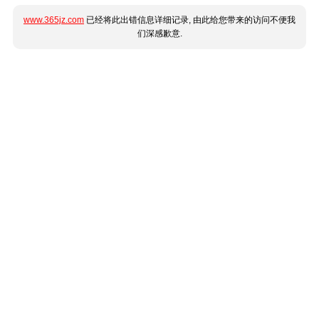
www.365jz.com
已经将此出错信息详细记录, 由此给您带来的访问不便我
们深感歉意.