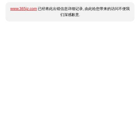
www.365jz.com
已经将此出错信息详细记录, 由此给您带来的访问不便我
们深感歉意.