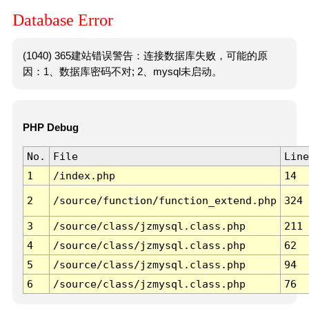
Database Error
(1040) 365建站错误警告：连接数据库失败，可能的原
因：1、数据库密码不对; 2、mysql未启动。
PHP Debug
No.
File
Line
1
/index.php
14
2
/source/function/function_extend.php
324
3
/source/class/jzmysql.class.php
211
4
/source/class/jzmysql.class.php
62
5
/source/class/jzmysql.class.php
94
6
/source/class/jzmysql.class.php
76