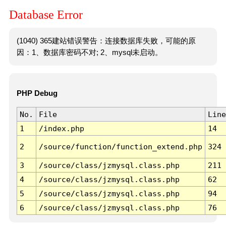
Database Error
(1040) 365建站错误警告：连接数据库失败，可能的原
因：1、数据库密码不对; 2、mysql未启动。
PHP Debug
No.
File
Line
1
/index.php
14
2
/source/function/function_extend.php
324
3
/source/class/jzmysql.class.php
211
4
/source/class/jzmysql.class.php
62
5
/source/class/jzmysql.class.php
94
6
/source/class/jzmysql.class.php
76