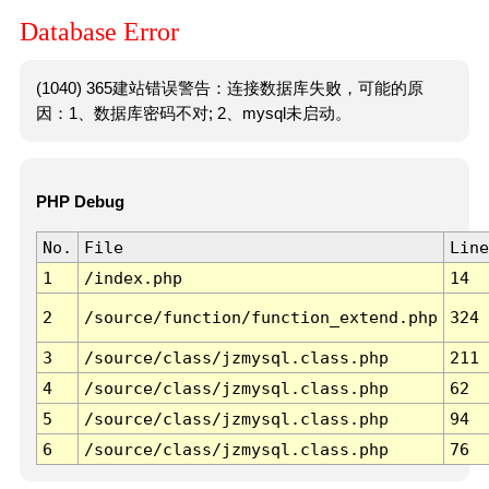
Database Error
(1040) 365建站错误警告：连接数据库失败，可能的原
因：1、数据库密码不对; 2、mysql未启动。
PHP Debug
No.
File
Line
1
/index.php
14
2
/source/function/function_extend.php
324
3
/source/class/jzmysql.class.php
211
4
/source/class/jzmysql.class.php
62
5
/source/class/jzmysql.class.php
94
6
/source/class/jzmysql.class.php
76