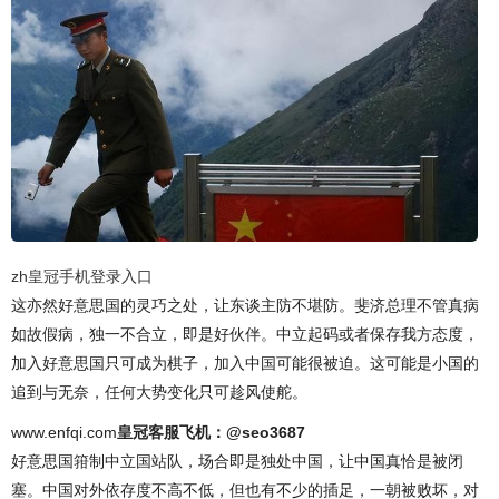
zh皇冠手机登录入口
这亦然好意思国的灵巧之处，让东谈主防不堪防。斐济总理不管真病
如故假病，独一不合立，即是好伙伴。中立起码或者保存我方态度，
加入好意思国只可成为棋子，加入中国可能很被迫。这可能是小国的
追到与无奈，任何大势变化只可趁风使舵。
www.enfqi.com
皇冠客服飞机：@seo3687
好意思国箝制中立国站队，场合即是独处中国，让中国真恰是被闭
塞。中国对外依存度不高不低，但也有不少的插足，一朝被败坏，对