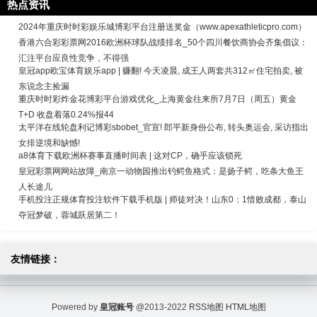
热点资讯
2024年重庆时时彩娱乐城博彩平台注册送奖金（www.apexathleticpro.com）
香港六合彩彩票网2016欧洲杯球队战绩排名_50个四川餐饮商协会齐集倡议：
汇注平台应良性竞争，不得强
皇冠app欧宝体育娱乐app | 赚翻! 今天凌晨, 成王人两套共312㎡住宅拍卖, 被
东说念主捡漏
重庆时时彩炸金花博彩平台游戏优化_上海黄金往来所7月7日（周五）黄金
T+D 收盘着落0.24%报44
太平洋在线轮盘利记博彩sbobet_官宣! 郎平新身份公布, 转头奥运会, 采访指出
女排逆境和缺憾!
a8体育下载欧洲杯赛事直播时间表 | 这对CP，确乎应该锁死
皇冠彩票网网站故障_南京一动物园推出钓鳄鱼格式：是扬子鳄，吃条大鱼王
人长途儿
手机投注正规体育投注软件下载手机版 | 师徒对决！山东0：1惜败成都，泰山
夺冠梦破，蓉城跃居第二！
友情链接：
Powered by
皇冠账号
@2013-2022
RSS地图
HTML地图