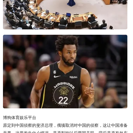
博狗体育娱乐平台
原定到中国侦察的斐济总理，俄顷取消对中国的侦察，这让中国准备
无果。这里发生什么情况，是否影响以后两国关联，背后是否有外东