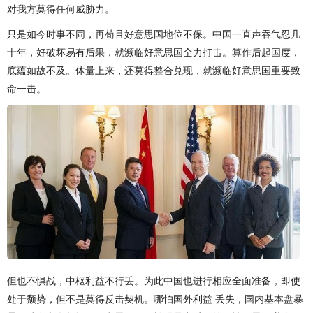
对我方莫得任何威胁力。
只是如今时事不同，再苟且好意思国地位不保。中国一直声吞气忍几
十年，好破坏易有后果，就濒临好意思国全力打击。算作后起国度，
底蕴如故不及。体量上来，还莫得整合兑现，就濒临好意思国重要致
命一击。
但也不惧战，中枢利益不行丢。为此中国也进行相应全面准备，即使
处于颓势，但不是莫得反击契机。哪怕国外利益 丢失，国内基本盘暴