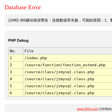
Database Error
(1040) 365建站错误警告：连接数据库失败，可能的原因：1、数
PHP Debug
No.
File
1
/index.php
2
/source/function/function_extend.php
3
/source/class/jzmysql.class.php
4
/source/class/jzmysql.class.php
5
/source/class/jzmysql.class.php
6
/source/class/jzmysql.class.php
www.365jz.com
已经将此