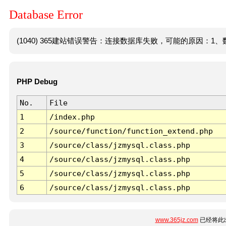
Database Error
(1040) 365建站错误警告：连接数据库失败，可能的原因：1、数
PHP Debug
No.
File
1
/index.php
2
/source/function/function_extend.php
3
/source/class/jzmysql.class.php
4
/source/class/jzmysql.class.php
5
/source/class/jzmysql.class.php
6
/source/class/jzmysql.class.php
www.365jz.com
已经将此