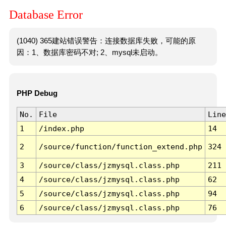
Database Error
(1040) 365建站错误警告：连接数据库失败，可能的原
因：1、数据库密码不对; 2、mysql未启动。
PHP Debug
No.
File
Line
1
/index.php
14
2
/source/function/function_extend.php
324
3
/source/class/jzmysql.class.php
211
4
/source/class/jzmysql.class.php
62
5
/source/class/jzmysql.class.php
94
6
/source/class/jzmysql.class.php
76