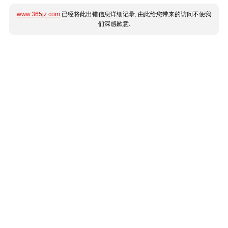
www.365jz.com
已经将此出错信息详细记录, 由此给您带来的访问不便我
们深感歉意.