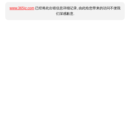
www.365jz.com
已经将此出错信息详细记录, 由此给您带来的访问不便我
们深感歉意.