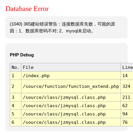
Database Error
(1040) 365建站错误警告：连接数据库失败，可能的原
因：1、数据库密码不对; 2、mysql未启动。
PHP Debug
No.
File
Line
1
/index.php
14
2
/source/function/function_extend.php
324
3
/source/class/jzmysql.class.php
211
4
/source/class/jzmysql.class.php
62
5
/source/class/jzmysql.class.php
94
6
/source/class/jzmysql.class.php
76