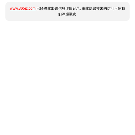
www.365jz.com
已经将此出错信息详细记录, 由此给您带来的访问不便我
们深感歉意.