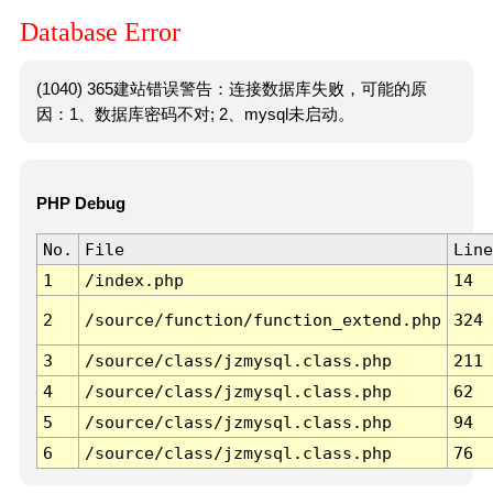
Database Error
(1040) 365建站错误警告：连接数据库失败，可能的原
因：1、数据库密码不对; 2、mysql未启动。
PHP Debug
No.
File
Line
1
/index.php
14
2
/source/function/function_extend.php
324
3
/source/class/jzmysql.class.php
211
4
/source/class/jzmysql.class.php
62
5
/source/class/jzmysql.class.php
94
6
/source/class/jzmysql.class.php
76