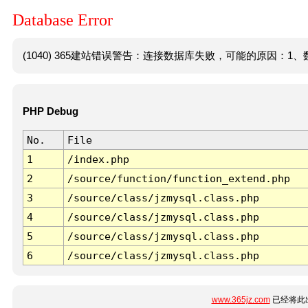
Database Error
(1040) 365建站错误警告：连接数据库失败，可能的原因：1、数
PHP Debug
No.
File
1
/index.php
2
/source/function/function_extend.php
3
/source/class/jzmysql.class.php
4
/source/class/jzmysql.class.php
5
/source/class/jzmysql.class.php
6
/source/class/jzmysql.class.php
www.365jz.com
已经将此