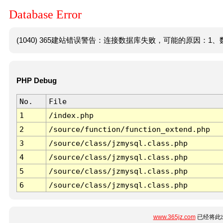
Database Error
(1040) 365建站错误警告：连接数据库失败，可能的原因：1、数
PHP Debug
No.
File
1
/index.php
2
/source/function/function_extend.php
3
/source/class/jzmysql.class.php
4
/source/class/jzmysql.class.php
5
/source/class/jzmysql.class.php
6
/source/class/jzmysql.class.php
www.365jz.com
已经将此