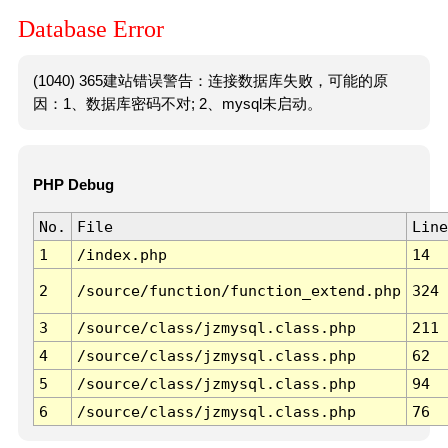
Database Error
(1040) 365建站错误警告：连接数据库失败，可能的原
因：1、数据库密码不对; 2、mysql未启动。
PHP Debug
No.
File
Line
1
/index.php
14
2
/source/function/function_extend.php
324
3
/source/class/jzmysql.class.php
211
4
/source/class/jzmysql.class.php
62
5
/source/class/jzmysql.class.php
94
6
/source/class/jzmysql.class.php
76