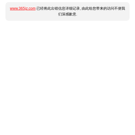
www.365jz.com
已经将此出错信息详细记录, 由此给您带来的访问不便我
们深感歉意.