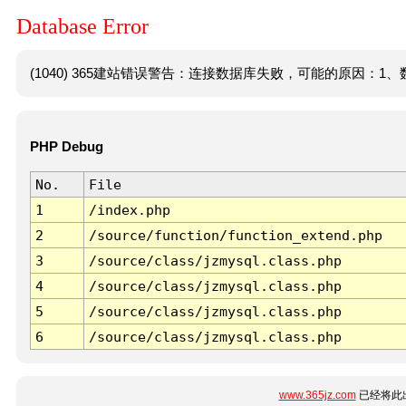
Database Error
(1040) 365建站错误警告：连接数据库失败，可能的原因：1、数
PHP Debug
No.
File
1
/index.php
2
/source/function/function_extend.php
3
/source/class/jzmysql.class.php
4
/source/class/jzmysql.class.php
5
/source/class/jzmysql.class.php
6
/source/class/jzmysql.class.php
www.365jz.com
已经将此