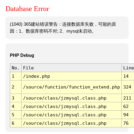
Database Error
(1040) 365建站错误警告：连接数据库失败，可能的原
因：1、数据库密码不对; 2、mysql未启动。
PHP Debug
No.
File
Line
1
/index.php
14
2
/source/function/function_extend.php
324
3
/source/class/jzmysql.class.php
211
4
/source/class/jzmysql.class.php
62
5
/source/class/jzmysql.class.php
94
6
/source/class/jzmysql.class.php
76