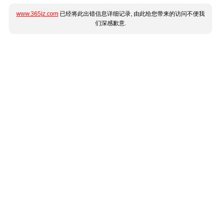
www.365jz.com
已经将此出错信息详细记录, 由此给您带来的访问不便我
们深感歉意.