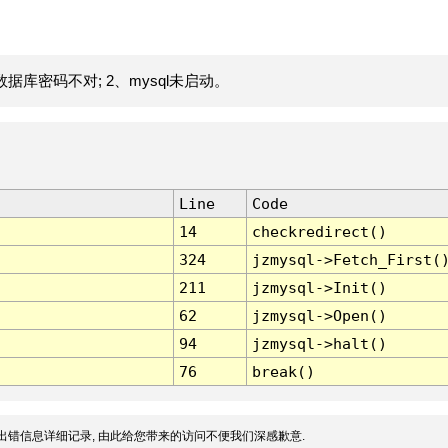
据库密码不对; 2、mysql未启动。
Line
Code
14
checkredirect()
324
jzmysql->Fetch_First(
211
jzmysql->Init()
62
jzmysql->Open()
94
jzmysql->halt()
76
break()
出错信息详细记录, 由此给您带来的访问不便我们深感歉意.