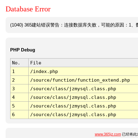
Database Error
(1040) 365建站错误警告：连接数据库失败，可能的原因：1、数
PHP Debug
No.
File
1
/index.php
2
/source/function/function_extend.php
3
/source/class/jzmysql.class.php
4
/source/class/jzmysql.class.php
5
/source/class/jzmysql.class.php
6
/source/class/jzmysql.class.php
www.365jz.com
已经将此