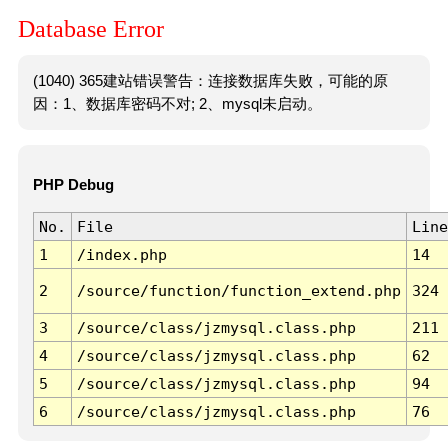
Database Error
(1040) 365建站错误警告：连接数据库失败，可能的原
因：1、数据库密码不对; 2、mysql未启动。
PHP Debug
No.
File
Line
1
/index.php
14
2
/source/function/function_extend.php
324
3
/source/class/jzmysql.class.php
211
4
/source/class/jzmysql.class.php
62
5
/source/class/jzmysql.class.php
94
6
/source/class/jzmysql.class.php
76