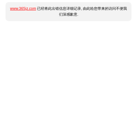
www.365jz.com
已经将此出错信息详细记录, 由此给您带来的访问不便我
们深感歉意.