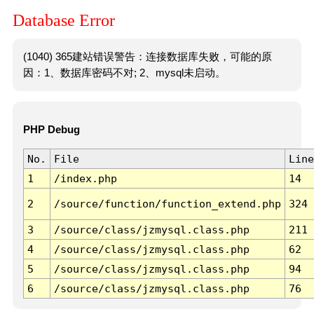
Database Error
(1040) 365建站错误警告：连接数据库失败，可能的原
因：1、数据库密码不对; 2、mysql未启动。
PHP Debug
No.
File
Line
1
/index.php
14
2
/source/function/function_extend.php
324
3
/source/class/jzmysql.class.php
211
4
/source/class/jzmysql.class.php
62
5
/source/class/jzmysql.class.php
94
6
/source/class/jzmysql.class.php
76