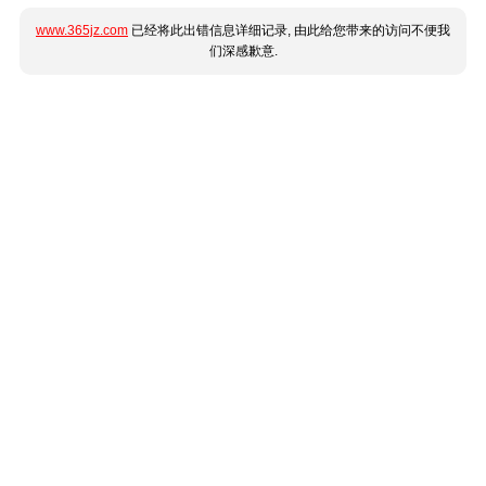
www.365jz.com
已经将此出错信息详细记录, 由此给您带来的访问不便我
们深感歉意.