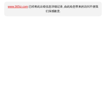
www.365jz.com
已经将此出错信息详细记录, 由此给您带来的访问不便我
们深感歉意.