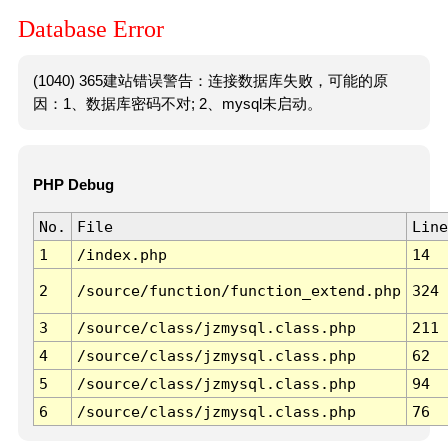
Database Error
(1040) 365建站错误警告：连接数据库失败，可能的原
因：1、数据库密码不对; 2、mysql未启动。
PHP Debug
No.
File
Line
1
/index.php
14
2
/source/function/function_extend.php
324
3
/source/class/jzmysql.class.php
211
4
/source/class/jzmysql.class.php
62
5
/source/class/jzmysql.class.php
94
6
/source/class/jzmysql.class.php
76