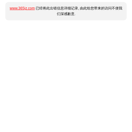
www.365jz.com
已经将此出错信息详细记录, 由此给您带来的访问不便我
们深感歉意.