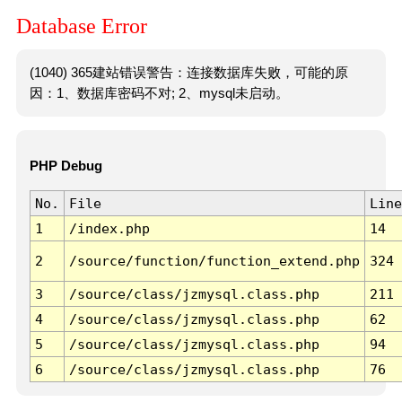
Database Error
(1040) 365建站错误警告：连接数据库失败，可能的原
因：1、数据库密码不对; 2、mysql未启动。
PHP Debug
No.
File
Line
1
/index.php
14
2
/source/function/function_extend.php
324
3
/source/class/jzmysql.class.php
211
4
/source/class/jzmysql.class.php
62
5
/source/class/jzmysql.class.php
94
6
/source/class/jzmysql.class.php
76