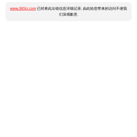
www.365jz.com
已经将此出错信息详细记录, 由此给您带来的访问不便我
们深感歉意.