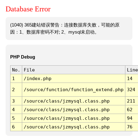
Database Error
(1040) 365建站错误警告：连接数据库失败，可能的原
因：1、数据库密码不对; 2、mysql未启动。
PHP Debug
No.
File
Line
1
/index.php
14
2
/source/function/function_extend.php
324
3
/source/class/jzmysql.class.php
211
4
/source/class/jzmysql.class.php
62
5
/source/class/jzmysql.class.php
94
6
/source/class/jzmysql.class.php
76